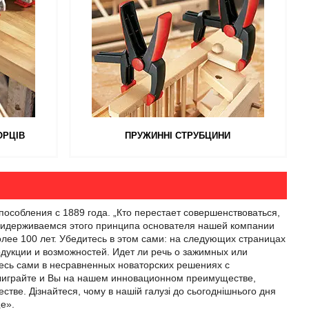
ОРЦІВ
ПРУЖИННІ СТРУБЦИНИ
собления с 1889 года. „Кто перестает совершенствоваться,
придерживаемся этого принципа основателя нашей компании
олее 100 лет. Убедитесь в этом сами: на следующих страницах
дукции и возможностей. Идет ли речь о зажимных или
есь сами в несравненных новаторских решениях с
ыиграйте и Вы на нашем инновационном преимуществе,
стве. Дізнайтеся, чому в нашій галузі до сьогоднішнього дня
е».