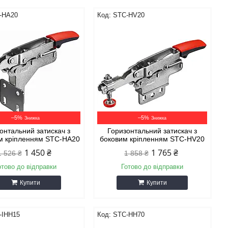
-HA20
STC-HV20
–5%
–5%
онтальний затискач з
Горизонтальний затискач з
м кріпленням STC-HA20
боковим кріпленням STC-HV20
1 450 ₴
1 765 ₴
1 526 ₴
1 858 ₴
отово до відправки
Готово до відправки
Купити
Купити
-IHH15
STC-HH70