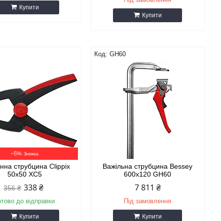
Купити
Купити
GH60
–5%
нна струбцина Clippix
Важільна струбцина Bessey
50x50 XC5
600x120 GH60
338 ₴
7 811 ₴
356 ₴
отово до відправки
Під замовлення
Купити
Купити