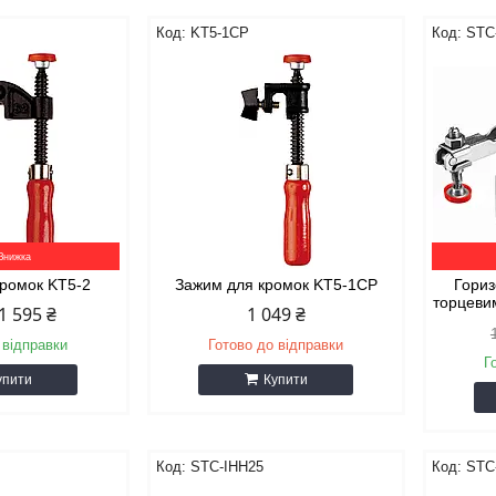
KT5-1CP
STC
кромок KT5-2
Зажим для кромок KT5-1CP
Гориз
торцеви
1 595 ₴
1 049 ₴
 відправки
Готово до відправки
Г
упити
Купити
STC-IHH25
STC