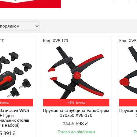
FT
XV5-170
XV5
–5%
 Затискачі WNS-
Пружинна струбцина VarioClippix
Пружинна
FT для
170x50 XV5-170
нальних столів
698 ₴
734 ₴
 в наборі)
Готово до відправки
Г
5 391 ₴