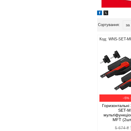
WNS-SET-M
–5%
Горизонтальні
SET-M
мультіфункціо
MFT (2шт
5 674 ₴