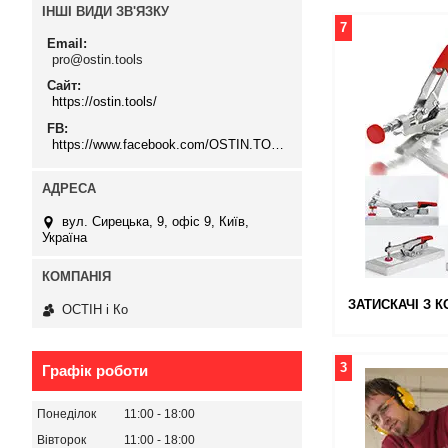
ІНШІ ВИДИ ЗВ'ЯЗКУ
7
Email
pro@ostin.tools
Сайт
https://ostin.tools/
FB
https://www.facebook.com/OSTIN.TOOLS
вул. Сирецька, 9, офіс 9, Київ,
Україна
ЗАТИСКАЧІ З 
ОСТІН і Ко
3
Графік роботи
Понеділок
11:00
18:00
Вівторок
11:00
18:00