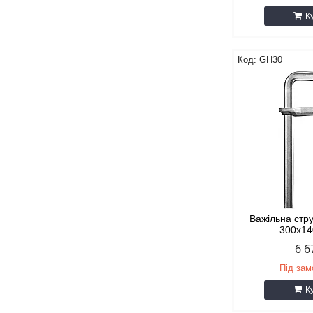
К
GH30
Важільна стр
300x1
6 6
Під за
К