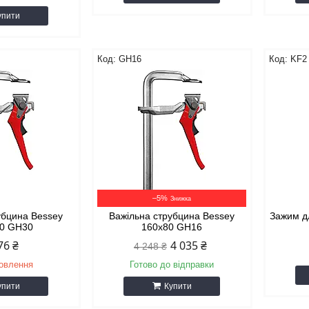
упити
GH16
KF2
–5%
убцина Bessey
Важільна струбцина Bessey
Зажим д
40 GH30
160x80 GH16
76 ₴
4 035 ₴
4 248 ₴
мовлення
Готово до відправки
упити
Купити