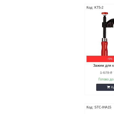
KT5-2
–5%
Зажим для 
1 679 ₴
Готово до
К
STC-IHA15