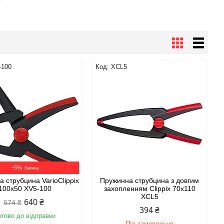
-100
XCL5
–5%
 струбцина VarioClippix
Пружинна струбцина з довгим
100x50 XV5-100
захопленням Clippix 70x110
XCL5
640 ₴
674 ₴
394 ₴
отово до відправки
Під замовлення