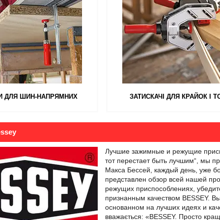
И ДЛЯ ШИН-НАПРЯМНИХ
ЗАТИСКАЧІ ДЛЯ КРАЙОК І Т
ssey
Лучшие зажимные и режущие приспо
тот перестает быть лучшим“, мы 
Макса Бессей, каждый день, уже б
представлен обзор всей нашей про
режущих приспособлениях, убедит
признанным качеством BESSEY. В
основанном на лучших идеях и каче
вважається: «BESSEY. Просто кращ