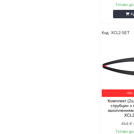
Готово до
К
XCL2-SET
–5%
Комплект (2
струбцин з
захопленням 
XCL
454 ₴
Готово до