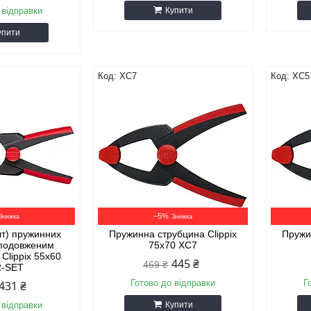
 відправки
Купити
упити
XC7
XC5
–5%
шт) пружинних
Пружинна струбцина Clippix
Пружи
 подовженим
75x70 XC7
Clippix 55x60
445 ₴
469 ₴
2-SET
Готово до відправки
Г
431 ₴
 відправки
Купити