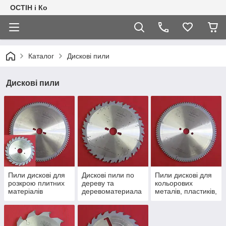
ОСТІН і Ко
Каталог
Дискові пили
Дискові пили
Пили дискові для
Дискові пили по
Пили дискові для
розкрою плитних
дереву та
кольорових
матеріалів
деревоматериала
металів, пластиків,
м
стали