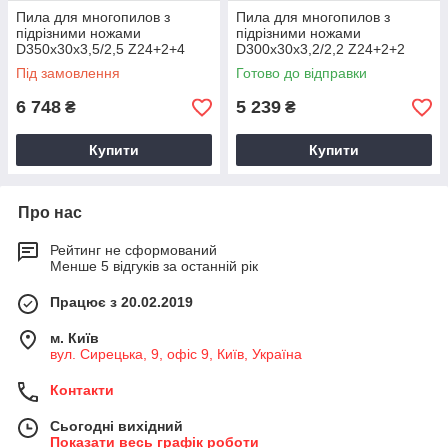
Пила для многопилов з
Пила для многопилов з
підрізними ножами
підрізними ножами
D350x30х3,5/2,5 Z24+2+4
D300x30х3,2/2,2 Z24+2+2
LM3503530246
LM3003230F244
Під замовлення
Готово до відправки
6 748
5 239
₴
₴
Купити
Купити
Про нас
Рейтинг не сформований
Менше 5 відгуків за останній рік
Працює з 20.02.2019
м. Київ
вул. Сирецька, 9, офіс 9, Київ, Україна
Контакти
Сьогодні вихідний
Показати весь графік роботи