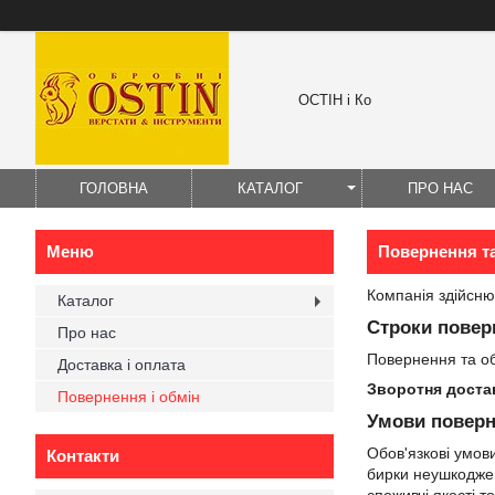
ОСТІН і Ко
ГОЛОВНА
КАТАЛОГ
ПРО НАС
Повернення т
Компанія здійсню
Каталог
Строки повер
Про нас
Повернення та о
Доставка і оплата
Зворотня доста
Повернення і обмін
Умови поверн
Обов'язкові умови
Контакти
бирки неушкоджен