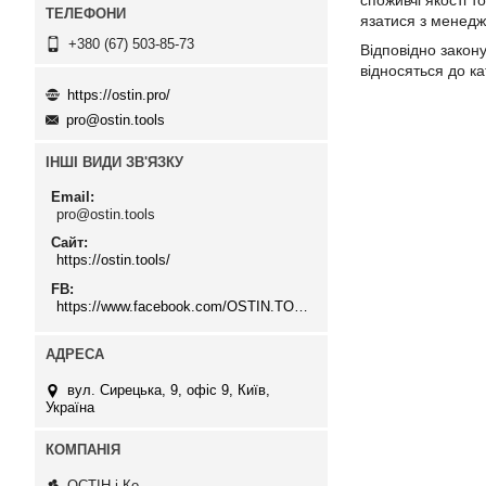
споживчі якості т
язатися з менед
+380 (67) 503-85-73
Відповідно закон
відносяться до к
https://ostin.pro/
pro@ostin.tools
ІНШІ ВИДИ ЗВ'ЯЗКУ
Email
pro@ostin.tools
Сайт
https://ostin.tools/
FB
https://www.facebook.com/OSTIN.TOOLS
вул. Сирецька, 9, офіс 9, Київ,
Україна
ОСТІН і Ко