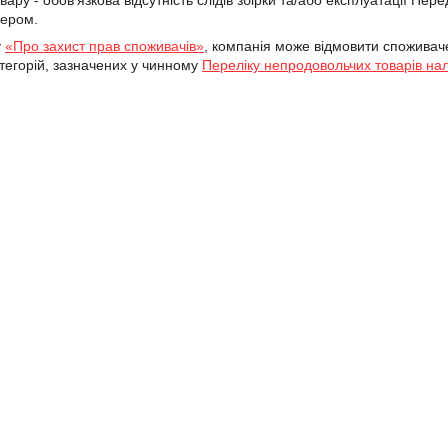
овару - обов'язкова відсутність слідів збірки та/або експлуатації Пер
жером.
у
«Про захист прав споживачів»
, компанія може відмовити споживаче
атегорій, зазначених у чинному
Переліку непродовольчих товарів нал