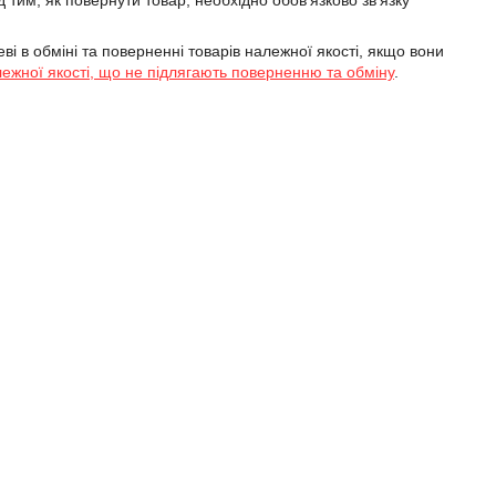
ед тим, як повернути товар, необхідно обов'язково зв'язку 
ві в обміні та поверненні товарів належної якості, якщо вони
ежної якості, що не підлягають поверненню та обміну
.