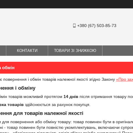
+380 (67) 503-85-73
КОНТАКТИ
ТОВАРИ ЗІ ЗНИЖКОЮ
а обмін
є повернення і обмін товарів належної якості згідно Закону
«Про зах
нення і обміну
бмін товарів можливий протягом
14 днів
після отримання товару по
вка товарів
здійснюється за рахунок покупця.
ення для товарів належної якості
 для повернення або обміну товару: товар повинен бути в оригінальн
і - товар повинен бути повністю укомплектувань, включаючи супрові