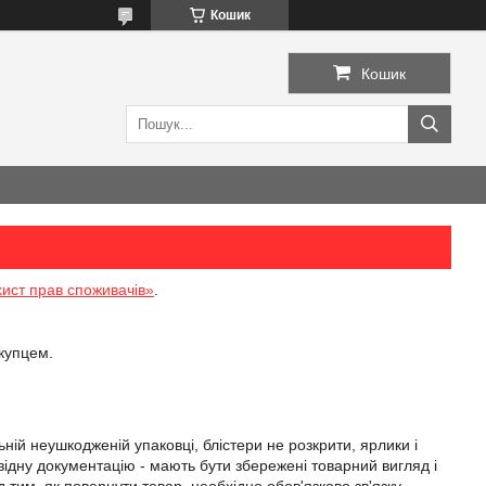
Кошик
Кошик
ист прав споживачів»
.
купцем.
ій неушкодженій упаковці, блістери не розкрити, ярлики і 
дну документацію - мають бути збережені товарний вигляд і 