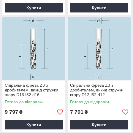
Купити
Купити
Спіральна фреза Z3 з
Спіральна фреза Z3 з
дробителем, викид стружки
дробителем, викид стружки
вгору D16 I52 d16
вгору D12 I52 d12
Готово до відправки
Готово до відправки
9 797
7 701
₴
₴
Купити
Купити