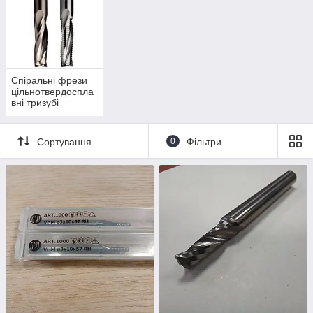
Спіральні фрези
цільнотвердоспла
вні тризубі
Сортування
0
Фільтри