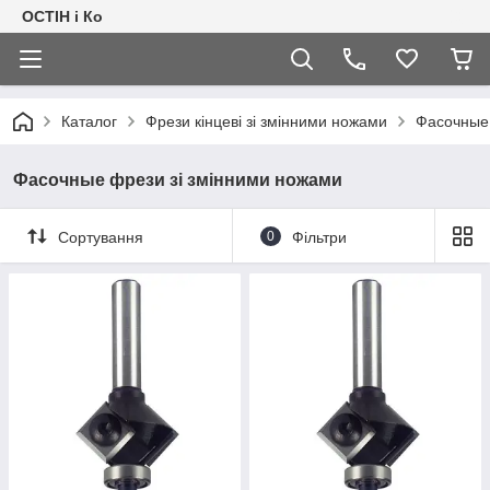
ОСТІН і Ко
Каталог
Фрези кінцеві зі змінними ножами
Фасочные 
Фасочные фрези зі змінними ножами
Сортування
0
Фільтри