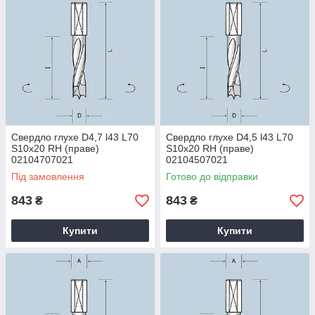
Свердло глухе D4,7 l43 L70
Свердло глухе D4,5 l43 L70
S10x20 RH (праве)
S10x20 RH (праве)
02104707021
02104507021
Під замовлення
Готово до відправки
843
843
₴
₴
Купити
Купити