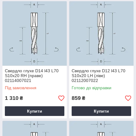
Свердло глухе D14 l43 L70
Свердло глухе D12 l43 L70
S10x20 RH (праве)
S10x20 LH (ліве)
02114007021
02112007022
Під замовлення
Готово до відправки
1 310
859
₴
₴
Купити
Купити