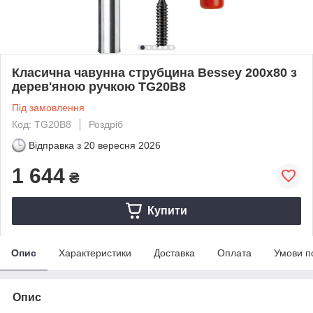
Класична чавунна струбцина Bessey 200x80 з
дерев'яною ручкою TG20B8
Під замовлення
Код: TG20B8
Роздріб
Відправка з
20 вересня 2026
1 644
₴
Купити
Опис
Характеристики
Доставка
Оплата
Умови п
Опис