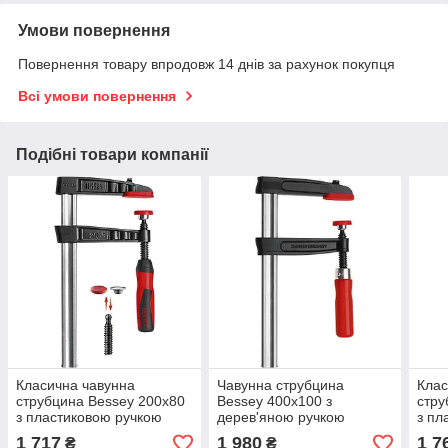
Умови повернення
Повернення товару впродовж 14 днів за рахунок покупця
Всі умови повернення
Подібні товари компанії
Класична чавунна
Чавунна струбцина
Клас
струбцина Bessey 200x80
Bessey 400x100 з
стру
з пластиковою ручкою
дерев'яною ручкою
з пл
TG20B8-2K
TPN40S10BE
TG2
1 717
1 980
1 7
₴
₴