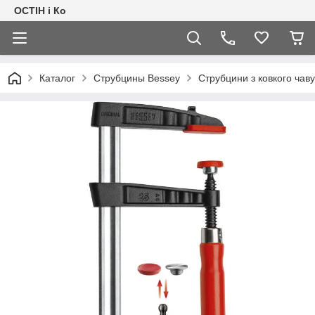
ОСТІН і Ко
Каталог
Струбцины Bessey
Струбцини з ковкого чав