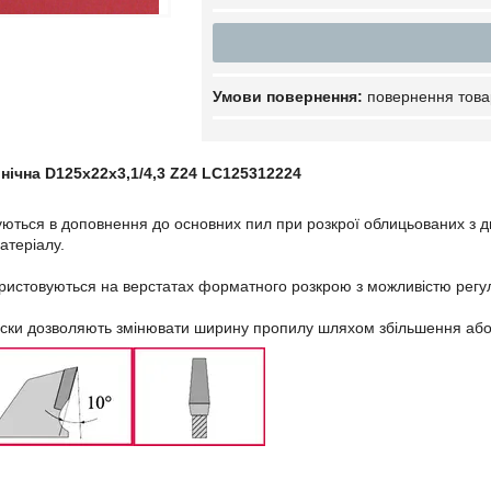
повернення това
онічна D125x22x3,1/4,3 Z24 LC125312224
ються в доповнення до основних пил при розкрої облицьованих з дв
атеріалу.
ористовуються на верстатах форматного розкрою з можливістю регул
 диски дозволяють змінювати ширину пропилу шляхом збільшення або