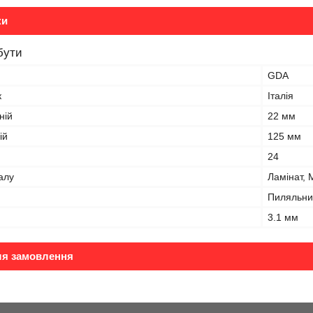
ки
бути
GDA
к
Італія
ній
22 мм
ій
125 мм
24
алу
Ламінат,
Пиляльни
3.1 мм
ля замовлення