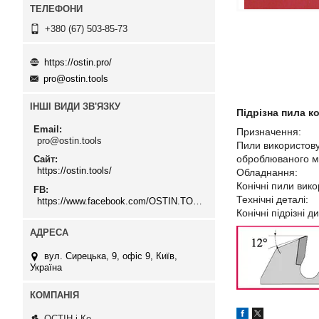
+380 (67) 503-85-73
https://ostin.pro/
pro@ostin.tools
ІНШІ ВИДИ ЗВ'ЯЗКУ
Підрізна пила к
Email
Призначення:
pro@ostin.tools
Пили використову
оброблюваного м
Сайт
https://ostin.tools/
Обладнання:
Конічні пили вик
FB
Технічні деталі:
https://www.facebook.com/OSTIN.TOOLS
Конічні підрізні
вул. Сирецька, 9, офіс 9, Київ,
Україна
ОСТІН і Ко