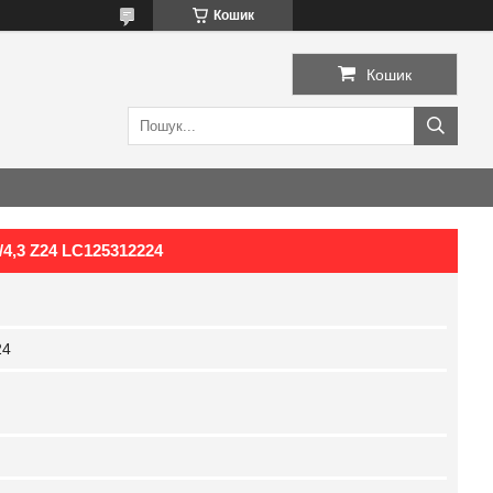
Кошик
Кошик
/4,3 Z24 LC125312224
24