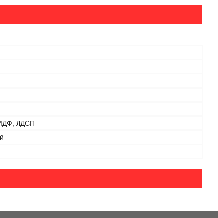
 МДФ, ЛДСП
й