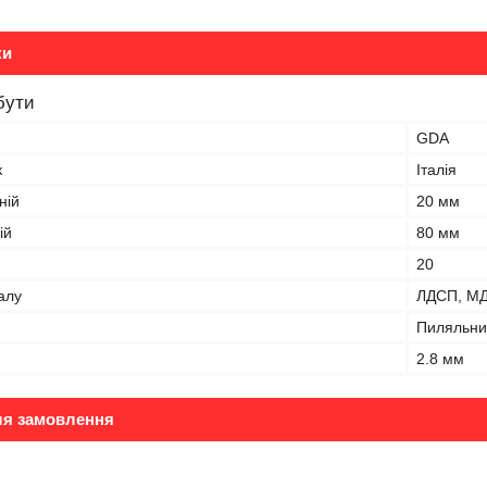
ки
бути
GDA
к
Італія
ній
20 мм
ій
80 мм
20
алу
ЛДСП, МД
Пиляльни
2.8 мм
ля замовлення