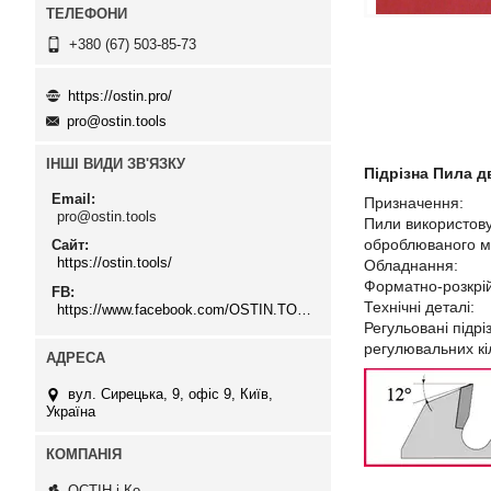
+380 (67) 503-85-73
https://ostin.pro/
pro@ostin.tools
ІНШІ ВИДИ ЗВ'ЯЗКУ
Підрізна Пила д
Email
Призначення:
pro@ostin.tools
Пили використову
оброблюваного м
Сайт
https://ostin.tools/
Обладнання:
Форматно-розкрійн
FB
Технічні деталі:
https://www.facebook.com/OSTIN.TOOLS
Регульовані підр
регулювальних кі
вул. Сирецька, 9, офіс 9, Київ,
Україна
ОСТІН і Ко