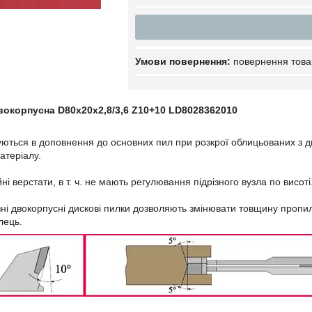
повернення това
вокорпусна D80x20x2,8/3,6 Z10+10 LD8028362010
ються в доповнення до основних пил при розкрої облицьованих з дв
атеріалу.
і верстати, в т. ч. не мають регулювання підрізного вузла по висоті
ізні двокорпусні дискові пилки дозволяють змінювати товщину проп
лець.