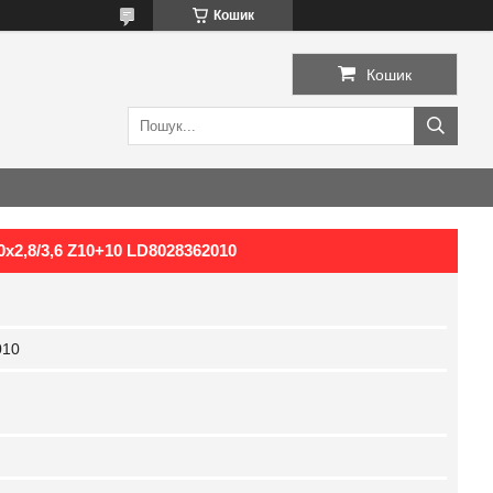
Кошик
Кошик
x2,8/3,6 Z10+10 LD8028362010
010