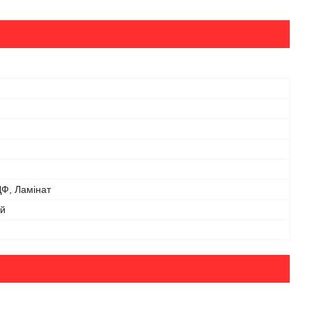
Ф, Ламінат
й