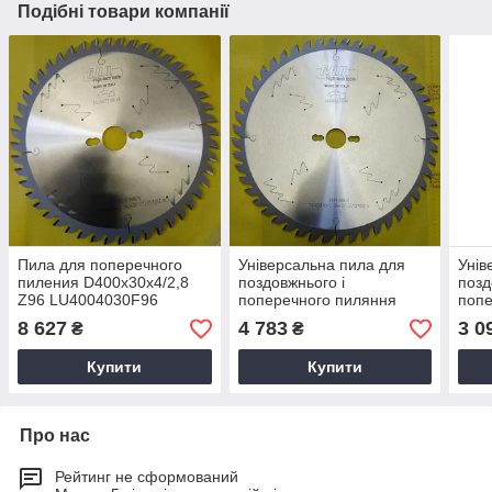
Подібні товари компанії
Пила для поперечного
Універсальна пила для
Унів
пиления D400x30x4/2,8
поздовжнього і
позд
Z96 LU4004030F96
поперечного пиляння
попе
D350x30x3,5/2,5 Z54
D250
8 627
4 783
3 0
₴
₴
LU3503530F54
LU2
Купити
Купити
Про нас
Рейтинг не сформований