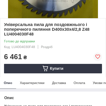
Універсальна пила для поздовжнього і
поперечного пиляння D400x30x4/2,8 Z48
LU4004030F48
Готово до відправки
Код: LU4004030F48
Роздріб
6 461
₴
Купити
Опис
Характеристики
Доставка
Оплата
Умови п
Опис
Універсальна пила для поздовжнього і поперечного