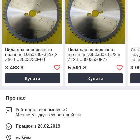
Пила для поперечного
Пила для поперечного
Унів
пиляння D250x30x3,2/2,2
пиляння D350x30x3,5/2,5
позд
Z60 LU2503230F60
Z72 LU3503530F72
попе
D250
3 488
5 591
3 0
₴
₴
LU2
Купити
Купити
Про нас
Рейтинг не сформований
Менше 5 відгуків за останній рік
Працює з 20.02.2019
м. Київ