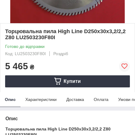
Торцювальна пила High Line D250x30x3,2/2,2
Z80 LU2503230F80I
Готово до відправки
Код: LU2503230F80I
Роздріб
5 465
₴
Купити
Опис
Характеристики
Доставка
Оплата
Умови п
Опис
Торцювальна пила High Line D250x30x3,2/2,2 Z80
LU2503230F80I