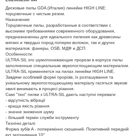
Дисковые пилы GDA (Италия) линейки HIGH LINE:
торцовочные с чистым резом.
Назначение:
Торцовочные пилы, разработанные в соответствии с
высокими требованиями современного оборудования,
предназначенны для идеального пиления как древесины
мягких и твердых пород поперек волокон, так и других
материалов: фанеры, OSB, МДФ и ДСП.
Особенности:
ULTRA-SIL это шумопонижающие прорези в корпусе пилы
заполненные специальным звукопоглощающим материалом.
ULTRA-SIL применяется на пилах линейки HIGH LINE.
Завдяки особливій формі прорізів, їх розташування та
унікальному звукопоглощающему матеріалу гасяться звукові
хвилі виникають в процесі різання.
Самі "тихі" пилки з ULTRA-SIL дають наступні переваги:
- відсутність вібрації
- краща якість різання
- значне зниження шуму
- більший термін служби інструменту
Технічні деталі:
Форма зубів A - поперемінно скошений. Позитивний передній
кут заточування 10°.