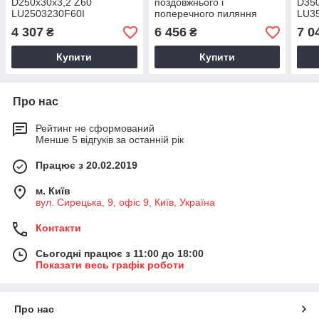
D250x30x3,2 Z60
поздовжнього і
D350
LU2503230F60I
поперечного пиляння
LU3
D400x30x4/2,8 Z48
4 307
6 456
7 0
₴
₴
LU4004030F48
Купити
Купити
Про нас
Рейтинг не сформований
Менше 5 відгуків за останній рік
Працює з 20.02.2019
м. Київ
вул. Сирецька, 9, офіс 9, Київ, Україна
Контакти
Сьогодні працює з 11:00 до 18:00
Показати весь графік роботи
Про нас