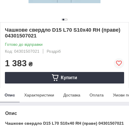
Чашкове свердло D15 L70 S10x40 RH (праве)
04301507021
Готово до відправки
Код: 04301507021
Роздріб
1 383
₴
Купити
Опис
Характеристики
Доставка
Оплата
Умови п
Опис
Чашкове свердло D15 L70 S10x40 RH (праве) 04301507021