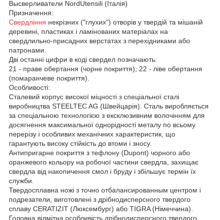
Высверливатели NordUtensili (Італія)
Призначення:
Свердління
некрізних ("глухих") отворів у твердій та мішаній
деревині, пластиках і ламінованих матеріалах на
свердлильно-присадних верстатах з перехідниками або
патронами.
Дві останні цифри в коді свердел позначають:
21 - праве обертання (чорне покриття); 22 - ліве обертання
(помаранчеве покриття).
Особливості:
Сталевий корпус високої міцності з спеціальної сталі
виробництва STEELTEC AG (Швейцарія). Сталь виробляється
за спеціальною технологією з ексклюзивним волочінням для
досягнення максимальної однорідності металу по всьому
перерізу і особливих механічних характеристик, що
гарантують високу стійкість до втоми і зносу.
Антипригарне покриття з тефлону (Dupont) чорного або
оранжевого кольору на робочої частини свердла, захищає
свердла від накопичення смол і бруду і збільшує термін їх
служби.
Твердосплавна ножі з точно отбалансированным центром і
подрезатели, виготовлені з дрібнодисперсного твердого
сплаву CERATIZIT (Люксембург) або TIGRA (Німеччина).
Головна відмітна особливість дрібнодисперсного твердого