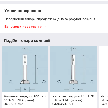
Умови повернення
Повернення товару впродовж 14 днів за рахунок покупця
Всі умови повернення
Подібні товари компанії
Чашкове свердло D22 L70
Чашкове свердло D35 L70
Чашк
S10x40 RH (праве)
S10x40 RH (праве)
S10x
04302207021
04303507021
043