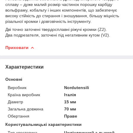
сплаву – дуже малий розмір частинок порошку карбіду
вольфраму, кобальту і інших компонентів, що забезпечує
високу стійкість до стирання і зношування, більшу міцність
різальної кромки і довговічність інструменту.
Дві точно заточені твердосплавні ріжучі кромки (Z2).
Два подрезателя, заточені під негативним кутом (V2).
Приховати
Характеристики
Основні
Виробник
Nordutensili
Країна виробник
Італія
Діаметр
15 мм
Загальна довжина
70 мм
Обертання
Праве
Користувальницькі характеристики
Тип хвостовика
Циліндричний з лыской