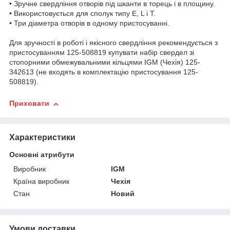
• Зручне свердління отворів під шканти в торець і в площину.
• Використовується для сполук типу E, L і T.
• Три діаметра отворів в одному пристосуванні.
Для зручності в роботі і якісного свердління рекомендується з
пристосуванням 125-508819 купувати набір свердел зі
стопорними обмежувальними кільцями IGM (Чехія) 125-
342613 (не входять в комплектацію пристосування 125-
508819).
Приховати
Характеристики
Основні атрибути
Виробник
IGM
Країна виробник
Чехія
Стан
Новий
Умови доставки