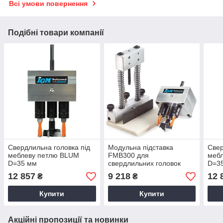
Всі умови повернення
Подібні товари компанії
Свердлильна головка під
Модульна підставка
Свер
меблеву петлю BLUM
FMB300 для
меб
D=35 мм
свердлильних головок
D=3
12 857
9 218
12 
₴
₴
Купити
Купити
Акційні пропозиції та новинки