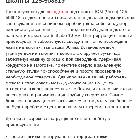
шканты 125-508819
Пристосування для
свердління
під шканты IGM (Чехія) 125-
508819 завдяки простоті використання ідеально підходить для
застосування в несерийном виробництві та хобі. Кондуктор
використовується для E-, L - і T-подібного з'єднання деталей
на шканти діаметром 6, 8 або 10 мм. Центрирующие штифти
пристосування забезпечують свердління точно посередині
навіть на заготівлі завтовшки 30 мм. Встановлюється і
утримується на заготівлі з допомогою зручної ручки, що
забезпечує надійну фіксацію при свердлінні. Удерживая
кондуктор на заготовке, поместите сверло в закаленную
стальную втулку приспособления и просто просверлите
необходимое отверстие. Для упрощения вашей работы вы
можете использовать метки, указывающие на центр
отверстия, шкалы, нанесенные по бокам, и стопорные кольца
на сверлах, ограничивающие глубину сверления. Самое
большое преимущество заключается в том, что у вас больше
не будет проблем с центрированием отверстия на заготовке.
Детальна покрокова інструкція полегшить роботу з
пристосуванням.
• Просте і швидке центрування на торці заготовки.