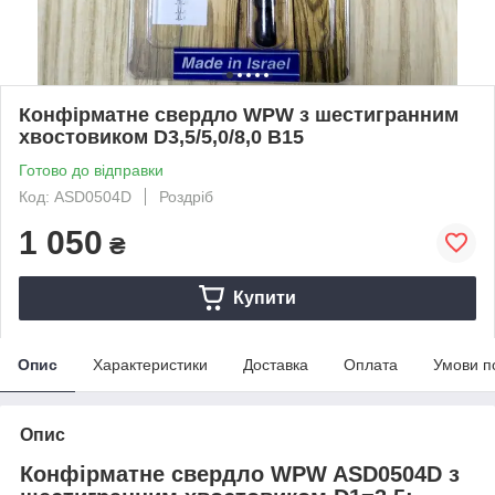
Конфірматне свердло WPW з шестигранним
хвостовиком D3,5/5,0/8,0 B15
Готово до відправки
Код: ASD0504D
Роздріб
1 050
₴
Купити
Опис
Характеристики
Доставка
Оплата
Умови п
Опис
Конфірматне свердло WPW ASD0504D з