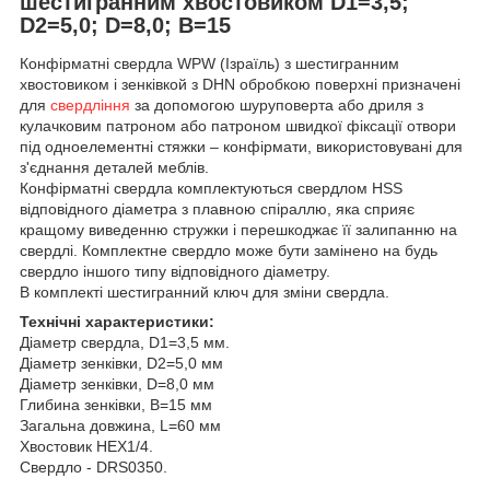
шестигранним хвостовиком D1=3,5;
D2=5,0; D=8,0; B=15
Конфірматні свердла WPW (Ізраїль) з шестигранним
хвостовиком і зенківкой з DHN обробкою поверхні призначені
для
свердління
за допомогою шуруповерта або дриля з
кулачковим патроном або патроном швидкої фіксації отвори
під одноелементні стяжки – конфірмати, використовувані для
з'єднання деталей меблів.
Конфірматні свердла комплектуються свердлом HSS
відповідного діаметра з плавною спіраллю, яка сприяє
кращому виведенню стружки і перешкоджає її залипанню на
свердлі. Комплектне свердло може бути замінено на будь
свердло іншого типу відповідного діаметру.
В комплекті шестигранний ключ для зміни свердла.
Технічні характеристики:
Діаметр свердла, D1=3,5 мм.
Діаметр зенківки, D2=5,0 мм
Діаметр зенківки, D=8,0 мм
Глибина зенківки, B=15 мм
Загальна довжина, L=60 мм
Хвостовик HEX1/4.
Свердло - DRS0350.