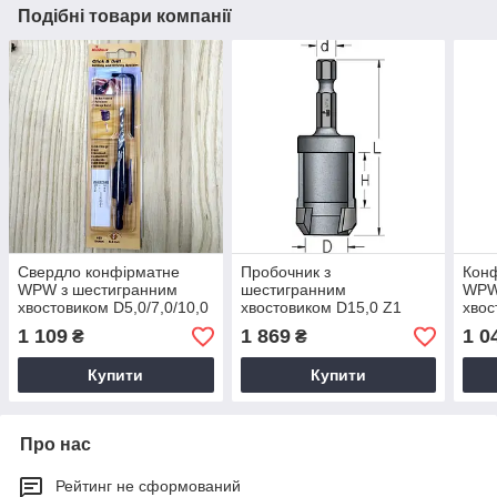
Подібні товари компанії
Свердло конфірматне
Пробочник з
Конф
WPW з шестигранним
шестигранним
WPW
хвостовиком D5,0/7,0/10,0
хвостовиком D15,0 Z1
хвос
B19
B15
1 109
1 869
1 0
₴
₴
Купити
Купити
Про нас
Рейтинг не сформований