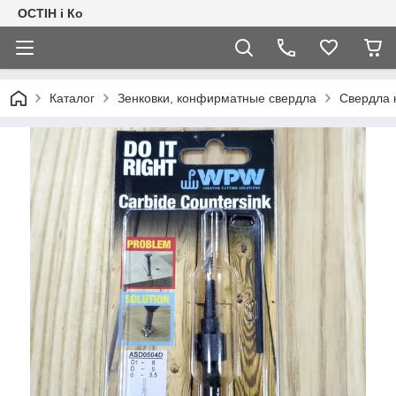
ОСТІН і Ко
Каталог
Зенковки, конфирматные свердла
Свердла 