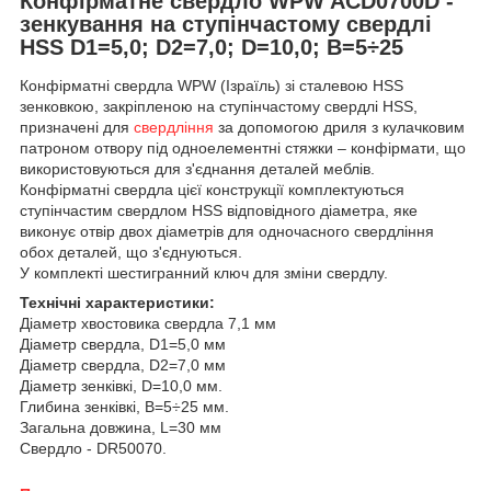
Конфірматне свердло WPW ACD0700D -
зенкування на ступінчастому свердлі
HSS D1=5,0; D2=7,0; D=10,0; B=5÷25
Конфірматні свердла WPW (Ізраїль) зі сталевою HSS
зенковкою, закріпленою на ступінчастому свердлі HSS,
призначені для
свердління
за допомогою дриля з кулачковим
патроном отвору під одноелементні стяжки – конфірмати, що
використовуються для з'єднання деталей меблів.
Конфірматні свердла цієї конструкції комплектуються
ступінчастим свердлом HSS відповідного діаметра, яке
виконує отвір двох діаметрів для одночасного свердління
обох деталей, що з'єднуються.
У комплекті шестигранний ключ для зміни свердлу.
Технічні характеристики:
Діаметр хвостовика свердла 7,1 мм
Діаметр свердла, D1=5,0 мм
Діаметр свердла, D2=7,0 мм
Діаметр зенківкі, D=10,0 мм.
Глибина зенківкі, B=5÷25 мм.
Загальна довжина, L=30 мм
Свердло - DR50070.