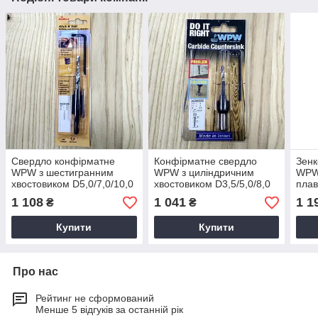
Свердло конфірматне
Конфірматне свердло
Зенк
WPW з шестигранним
WPW з циліндричним
WPW 
хвостовиком D5,0/7,0/10,0
хвостовиком D3,5/5,0/8,0
пла
B19
B15
D3,0
1 108
1 041
1 1
₴
₴
Купити
Купити
Про нас
Рейтинг не сформований
Менше 5 відгуків за останній рік