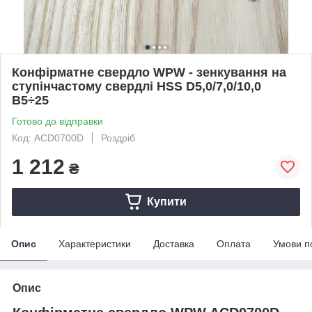
Конфірматне свердло WPW - зенкування на
ступінчастому свердлі HSS D5,0/7,0/10,0
B5÷25
Готово до відправки
Код: ACD0700D
Роздріб
1 212
₴
Купити
Опис
Характеристики
Доставка
Оплата
Умови п
Опис