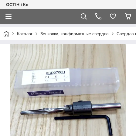
ОСТІН і Ко
Каталог
Зенковки, конфирматные свердла
Свердла 