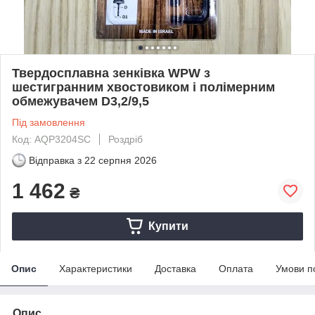
Твердосплавна зенківка WPW з
шестигранним хвостовиком і полімерним
обмежувачем D3,2/9,5
Під замовлення
Код: AQP3204SC
Роздріб
Відправка з
22 серпня 2026
1 462
₴
Купити
Опис
Характеристики
Доставка
Оплата
Умови п
Опис