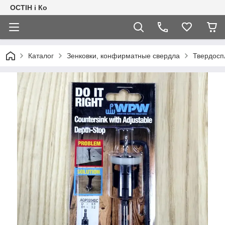
ОСТІН і Ко
Каталог
Зенковки, конфирматные свердла
Твердосп