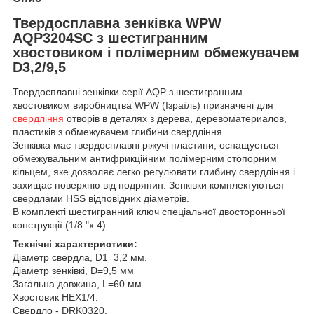
Твердосплавна зенківка WPW
AQP3204SC з шестигранним
хвостовиком і полімерним обмежувачем
D3,2/9,5
Твердосплавні зенківки серії AQP з шестигранним
хвостовиком виробництва WPW (Ізраїль) призначені для
свердління
отворів в деталях з дерева, деревоматериалов,
пластиків з обмежувачем глибини свердління.
Зенківка має твердосплавні ріжучі пластини, оснащується
обмежувальним антифрикційним полімерним стопорним
кільцем, яке дозволяє легко регулювати глибину свердління і
захищає поверхню від подряпин. Зенківки комплектуються
свердлами HSS відповідних діаметрів.
В комплекті шестигранний ключ спеціальної двосторонньої
конструкції (1/8 "х 4).
Технічні характеристики:
Діаметр свердла, D1=3,2 мм.
Діаметр зенківкі, D=9,5 мм
Загальна довжина, L=60 мм
Хвостовик HEX1/4.
Свердло - DRK0320.