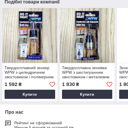
Подібні товари компанії
Твердосплавний зенкер
Твердосплавна зенківка
Зенк
WPW з циліндричним
WPW з шестигранним
WPW
хвостовиком і полімерним
хвостовиком і металевим
хвос
обмежувачем D3,2/9,5
обмежувачем D3,2/9,5
обме
1 592
1 830
1 8
₴
₴
Купити
Купити
Про нас
Рейтинг не сформований
Менше 5 відгуків за останній рік