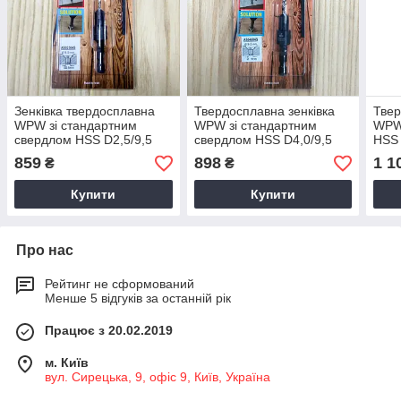
Зенківка твердосплавна
Твердосплавна зенківка
Твер
WPW зі стандартним
WPW зі стандартним
WPW 
свердлом HSS D2,5/9,5
свердлом HSS D4,0/9,5
HSS 
859
898
1 1
₴
₴
Купити
Купити
Про нас
Рейтинг не сформований
Менше 5 відгуків за останній рік
Працює з 20.02.2019
м. Київ
вул. Сирецька, 9, офіс 9, Київ, Україна