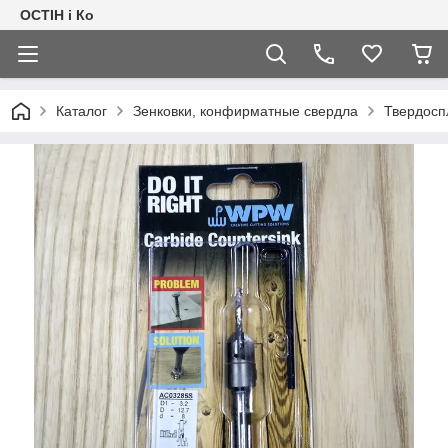
ОСТІН і Ко
Каталог
Зенковки, конфирматные свердла
Твердосп