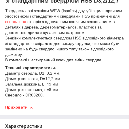
зі стандартним свердлом HSS D3,2/12,7
Твердосплавні зенківки WPW (Ізраїль) двузубі з циліндричним
хвостовиком і стандартними свердлами HSS призначені для
свердління
отворів з одночасним конічним зенкованием в
деталях з дерева, деревоматериалов, пластиків за
допомогою дриля з кулачковим патроном.
Зенківки комплектуються свердлом HSS відповідного діаметра
зі стандартною спіраллю для викиду стружки, яке може бути
замінено на будь свердло іншого типу також відповідного
діаметру.
В комплекті шестигранний ключ для зміни свердла.
Технічні характеристики:
Діаметр свердла, D1=3,2 мм.
Діаметр зенковки, D=12,7 мм
Загальна довжина, L=49 мм
Діаметр хвостовика, d=8 мм
Свердло - DR03200.
Приховати
Характеристики