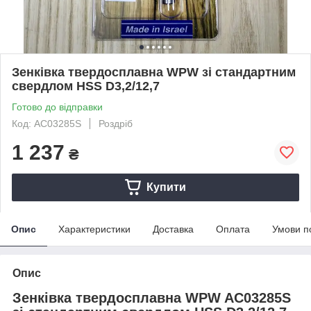
Зенківка твердосплавна WPW зі стандартним
свердлом HSS D3,2/12,7
Готово до відправки
Код: AC03285S
Роздріб
1 237
₴
Купити
Опис
Характеристики
Доставка
Оплата
Умови п
Опис
Зенківка твердосплавна WPW AC03285S