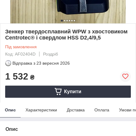
Зенкер твердосплавний WPW з хвостовиком
Centrotec® і свердлом HSS D2,4/9,5
Під замовлення
Код: AF02404D
Роздріб
Відправка з
23 вересня 2026
1 532
₴
Купити
Опис
Характеристики
Доставка
Оплата
Умови п
Опис