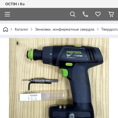
ОСТІН і Ко
Каталог
Зенковки, конфирматные свердла
Твердосп