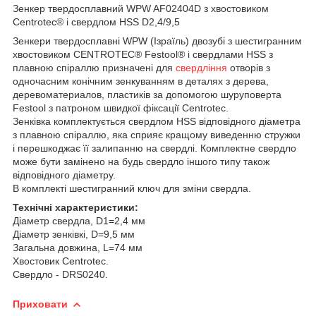
Зенкер твердосплавний WPW AF02404D з хвостовиком
Centrotec® і свердлом HSS D2,4/9,5
Зенкери твердосплавні WPW (Ізраїль) двозубі з шестигранним
хвостовиком CENTROTEC® Festool® і свердлами HSS з
плавною спіраллю призначені для
свердління
отворів з
одночасним конічним зенкуванням в деталях з дерева,
деревоматериалов, пластиків за допомогою шуруповерта
Festool з патроном швидкої фіксації Centrotec.
Зенківка комплектується свердлом HSS відповідного діаметра
з плавною спіраллю, яка сприяє кращому виведенню стружки
і перешкоджає її залипанню на свердлі. Комплектне свердло
може бути замінено на будь свердло іншого типу також
відповідного діаметру.
В комплекті шестигранний ключ для зміни свердла.
Технічні характеристики:
Діаметр свердла, D1=2,4 мм
Діаметр зенківкі, D=9,5 мм
Загальна довжина, L=74 мм
Хвостовик Centrotec.
Свердло - DRS0240.
Приховати