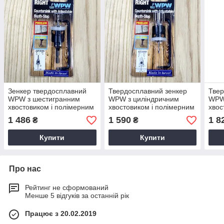
Зенкер твердосплавний
Твердосплавний зенкер
Твер
WPW з шестигранним
WPW з циліндричним
WPW
хвостовиком і полімерним
хвостовиком і полімерним
хвос
обмежувачем D4,0/9,5
обмежувачем D3,2/9,5
обме
1 486
1 590
1 8
₴
₴
Купити
Купити
Про нас
Рейтинг не сформований
Менше 5 відгуків за останній рік
Працює з 20.02.2019