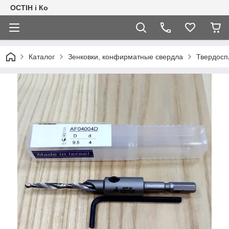
ОСТІН і Ко
Каталог
Зенковки, конфирматные свердла
Твердосп