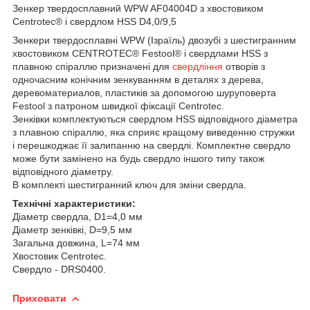
Зенкер твердосплавний WPW AF04004D з хвостовиком
Centrotec® і свердлом HSS D4,0/9,5
Зенкери твердосплавні WPW (Ізраїль) двозубі з шестигранним
хвостовиком CENTROTEC® Festool® і свердлами HSS з
плавною спіраллю призначені для
свердління
отворів з
одночасним конічним зенкуванням в деталях з дерева,
деревоматериалов, пластиків за допомогою шуруповерта
Festool з патроном швидкої фіксації Centrotec.
Зенківки комплектуються свердлом HSS відповідного діаметра
з плавною спіраллю, яка сприяє кращому виведенню стружки
і перешкоджає її залипанню на свердлі. Комплектне свердло
може бути замінено на будь свердло іншого типу також
відповідного діаметру.
В комплекті шестигранний ключ для зміни свердла.
Технічні характеристики:
Діаметр свердла, D1=4,0 мм
Діаметр зенківкі, D=9,5 мм
Загальна довжина, L=74 мм
Хвостовик Centrotec.
Свердло - DRS0400.
Приховати