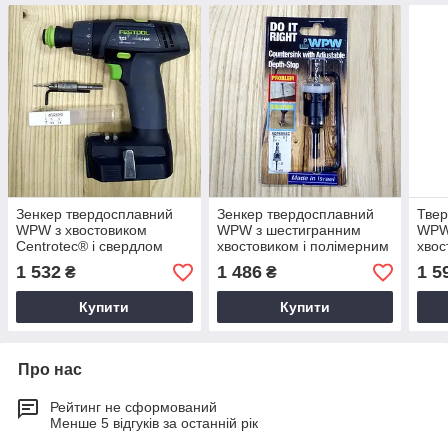
Зенкер твердосплавний
Зенкер твердосплавний
Твер
WPW з хвостовиком
WPW з шестигранним
WPW
Centrotec® і свердлом
хвостовиком і полімерним
хвос
HSS D2,4/9,5
обмежувачем D4,0/9,5
обме
1 532
1 486
1 5
₴
₴
Купити
Купити
Про нас
Рейтинг не сформований
Менше 5 відгуків за останній рік