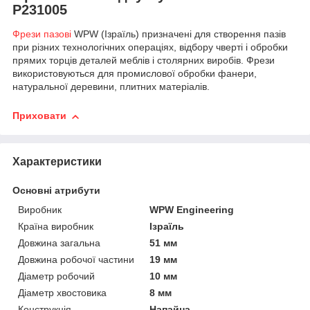
P231005
Фрези пазові
WPW (Ізраїль) призначені для створення пазів
при різних технологічних операціях, відбору чверті і обробки
прямих торців деталей меблів і столярних виробів. Фрези
використовуються для промислової обробки фанери,
натуральної деревини, плитних матеріалів.
Приховати
Характеристики
Основні атрибути
Виробник
WPW Engineering
Країна виробник
Ізраїль
Довжина загальна
51 мм
Довжина робочої частини
19 мм
Діаметр робочий
10 мм
Діаметр хвостовика
8 мм
Конструкція
Напайна