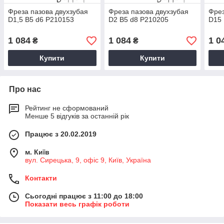
Фреза пазова двухзубая
Фреза пазова двухзубая
Фрез
D1,5 B5 d6 P210153
D2 B5 d8 P210205
D15 
1 084
1 084
1 0
₴
₴
Купити
Купити
Про нас
Рейтинг не сформований
Менше 5 відгуків за останній рік
Працює з 20.02.2019
м. Київ
вул. Сирецька, 9, офіс 9, Київ, Україна
Контакти
Сьогодні працює з 11:00 до 18:00
Показати весь графік роботи