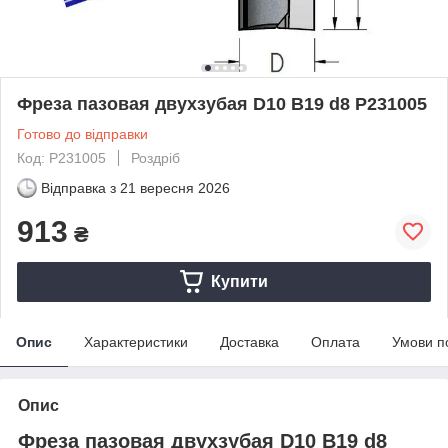
Фреза пазовая двухзубая D10 B19 d8 P231005
Готово до відправки
Код: P231005
Роздріб
Відправка з
21 вересня 2026
913
₴
Купити
Опис
Характеристики
Доставка
Оплата
Умови п
Опис
Фреза пазовая двухзубая D10 B19 d8