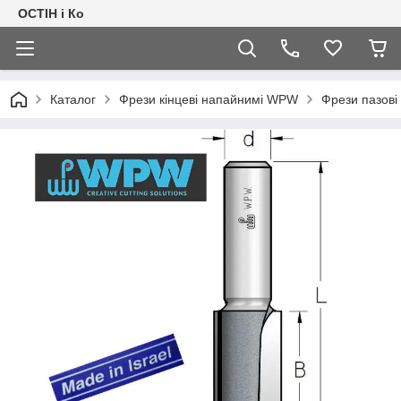
ОСТІН і Ко
Каталог
Фрези кінцеві напайнимі WPW
Фрези пазові