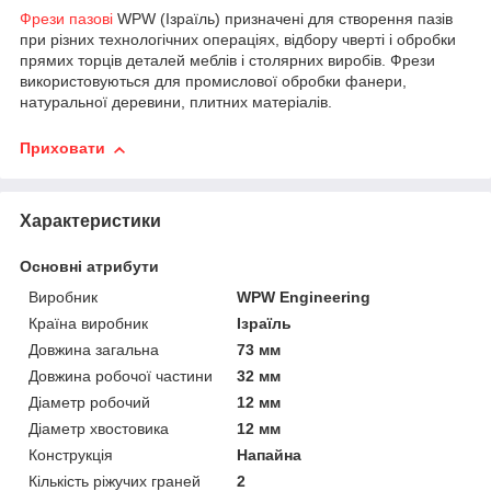
Фрези пазові
WPW (Ізраїль) призначені для створення пазів
при різних технологічних операціях, відбору чверті і обробки
прямих торців деталей меблів і столярних виробів. Фрези
використовуються для промислової обробки фанери,
натуральної деревини, плитних матеріалів.
Приховати
Характеристики
Основні атрибути
Виробник
WPW Engineering
Країна виробник
Ізраїль
Довжина загальна
73 мм
Довжина робочої частини
32 мм
Діаметр робочий
12 мм
Діаметр хвостовика
12 мм
Конструкція
Напайна
Кількість ріжучих граней
2