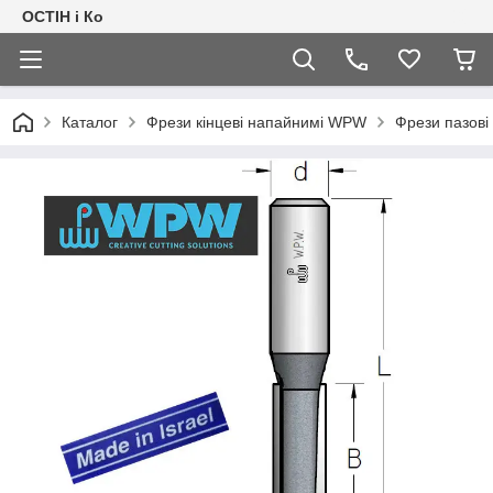
ОСТІН і Ко
Каталог
Фрези кінцеві напайнимі WPW
Фрези пазові