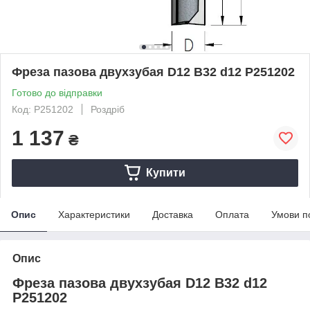
Фреза пазова двухзубая D12 B32 d12 P251202
Готово до відправки
Код: P251202
Роздріб
1 137
₴
Купити
Опис
Характеристики
Доставка
Оплата
Умови п
Опис
Фреза пазова двухзубая D12 B32 d12
P251202