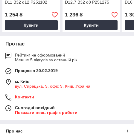
D11 B32 d12 P251102
D12,7 B32 d8 P251275
D16 
1 254
1 236
1 3
₴
₴
Купити
Купити
Про нас
Рейтинг не сформований
Менше 5 відгуків за останній рік
Працює з 20.02.2019
м. Київ
вул. Сирецька, 9, офіс 9, Київ, Україна
Контакти
Сьогодні вихідний
Показати весь графік роботи
Про нас