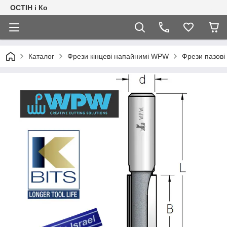
ОСТІН і Ко
Каталог
Фрези кінцеві напайнимі WPW
Фрези пазові