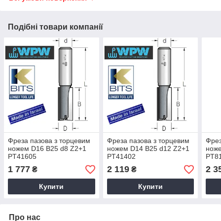
Подібні товари компанії
Фреза пазова з торцевим
Фреза пазова з торцевим
Фрез
ножем D16 B25 d8 Z2+1
ножем D14 B25 d12 Z2+1
ноже
PT41605
PT41402
PT8
1 777
2 119
2 3
₴
₴
Купити
Купити
Про нас