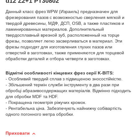
d12 Z2+1 PT30802
Данный класс фрез WPW (Израиль) предназначен для
фрезерования пазов с возможностью сверления мягкой и
твердой древесины, МДФ, ДСП, OSB, а также пластиков и
ламинированных материалов. Дополнительный
твердосплавный врезной зуб, расположенный на торце
фрезы, позволяет легко засверливаться в материал. Эти
фрезы подходят для изготовления глухих пазов или
отверстий в заготовках, также применяются для торцевой
обработки деталей и отбора четверти в заготовках.
Відмітні особливості кінцевих фрез серії K-BITS:
- Особливий твердий сплав з підвищеною зносостійкістю.
- Збільшений термін служби інструменту в два рази при
обробці абразивосодержащих матеріалів. Відмінно підходить
для обробки MDF та HDF.
- Покращена геометрія ріжучих кромок.
- Рентабельна ціна. Забезпечують найнижчу собівартість
одного погонного метра обробки.
Приховати