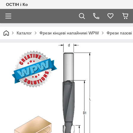
ОСТІН і Ко
Каталог
Фрези кінцеві напайнимі WPW
Фрези пазові