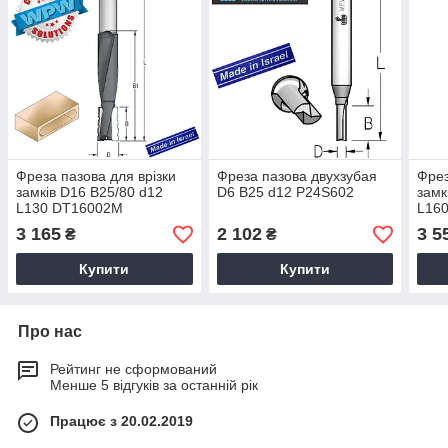
Фреза пазова для врізки
Фреза пазова двухзубая
Фрез
замків D16 B25/80 d12
D6 B25 d12 P24S602
замк
L130 DT16002M
L16
3 165
2 102
3 5
₴
₴
Купити
Купити
Про нас
Рейтинг не сформований
Менше 5 відгуків за останній рік
Працює з 20.02.2019