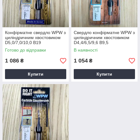
Конфірматне свердло WPW з
Свердло конфірматне WPW з
циліндричним хвостовиком
циліндричним хвостовиком
D5,0/7,0/10,0 B19
D4,4/6,5/9,6 B9,5
Готово до відправки
В наявності
1 086
1 054
₴
₴
Купити
Купити