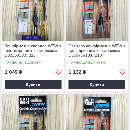
Конфірматне свердло WPW з
Свердло конфірматне WPW з
шестигранним хвостовиком
циліндричним хвостовиком
D3,5/5,0/8,0 B15
D5,0/7,0/10,0 B10
Готово до відправки
Готово до відправки
1 049
1 132
₴
₴
Купити
Купити